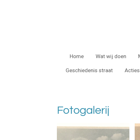
Ga
direct
naar
de
hoofdinhoud
Home
Wat wij doen
Geschiedenis straat
Acties
Fotogalerij