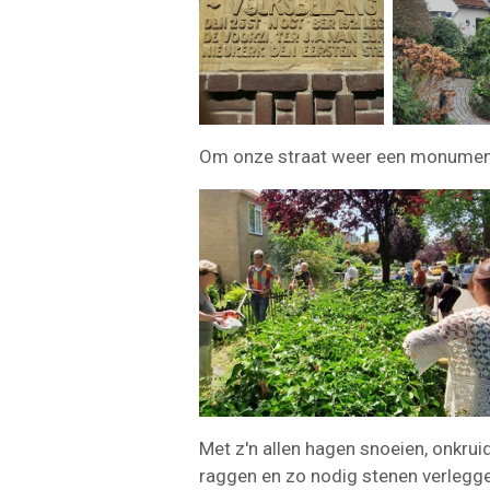
Om onze straat weer een monumentw
Met z'n allen hagen snoeien, onkrui
raggen en zo nodig stenen verlegg