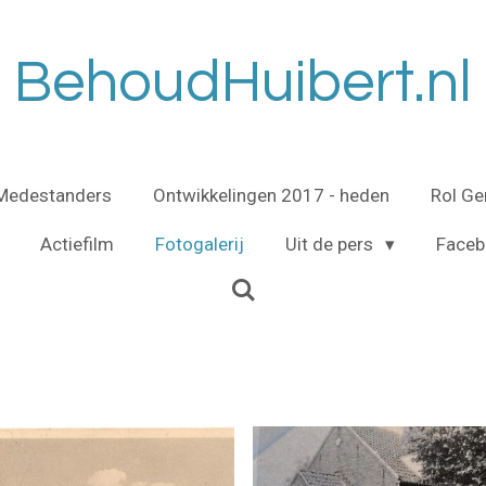
BehoudHuibert.nl
Medestanders
Ontwikkelingen 2017 - heden
Rol G
Actiefilm
Fotogalerij
Uit de pers
Faceb