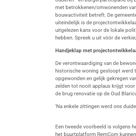
met betrokkenen/omwonenden van n
bouwactiviteit betreft. De gemeent
uiteindelijk is de projectontwikkela
uitgelezen kans voor de lokale poli
hebben. Spreek u uit vóór de verkie
Handjeklap met projectontwikkela
De verontwaardiging van de bewone
historische woning gesloopt werd t
opgewonden en gelijk gekregen van
zelden tot nooit applaus krijgt vo
de brug renovatie op de Oud Blari
‘Na enkele zittingen werd ons duid
Een tweede voorbeeld is volgens h
het buurtplatform RemCom kunnen 