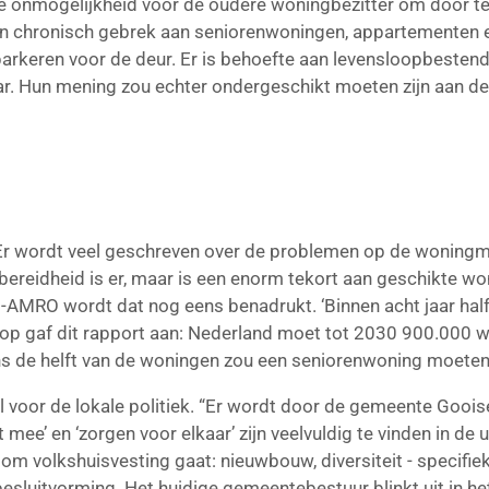
e onmogelijkheid voor de oudere woningbezitter om door te
s een chronisch gebrek aan seniorenwoningen, appartementen e
 parkeren voor de deur. Er is behoefte aan levensloopbesten
ar. Hun mening zou echter ondergeschikt moeten zijn aan d
Er wordt veel geschreven over de problemen op de woningmar
reidheid is er, maar is een enorm tekort aan geschikte woni
N-AMRO wordt dat nog eens benadrukt. ‘Binnen acht jaar ha
tendop gaf dit rapport aan: Nederland moet tot 2030 900.00
s de helft van de woningen zou een seniorenwoning moeten 
ol voor de lokale politiek. “Er wordt door de gemeente Goo
et mee’ en ‘zorgen voor elkaar’ zijn veelvuldig te vinden in d
t om volkshuisvesting gaat: nieuwbouw, diversiteit - specif
j besluitvorming. Het huidige gemeentebestuur blinkt uit in