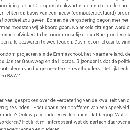
rdiging uit het Componistenkwartier samen te stellen o
 verrichten op basis van een nieuw (computergestuurd) prog
tief oordeel zou geven. Echter, de vergadering begon met h
rmee moesten wij akkoord gaan. Na enkele zittingen werd o
unnen afvinken. In het oorspronkelijke plan Bor-gronden sta
ben alle bezwaren te weerleggen. Dus niet om elkaar te vind
rondom projecten als de Emmaschool, het Naardereiland, d
de Jan ter Gouwweg en de Hocras. Bijzonder is dat de polit
ntroleren van burgemeesters en wethouders. Het lijkt echte
 en B&W.”
 veel gesproken over de verbetering van de kwaliteit van d
 terug te vinden. “Past daarin het opofferen van een speelv
gronden? Ook wij als ouderen vallen onder dat begrip. Wat z
orderen? Het lijkt mij interessant wat de partijen daarove
 bevragen: wonen en ouderen.