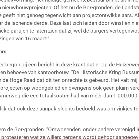
ieuwbouwprojecten. Of het nu de Bor-gronden, de Landstr
e geeft niet genoeg tegenwicht aan projectontwikkelaars. A
ar de lachende derde. Deze laat zich leiden door winst en niet 
tieke partijen te laten zien dat zij wel de burgers vertegen
zingen van 16 maart!”
ars
r begon bij een bericht in deze krant dat er op de Huizer
en behoeve van kantoorbouw. “De Historische Kring Bussum 
 de Hoge Raad dat dit ten onrechte is gebeurd. Het valt m
or projecten op woongebied en overigens ook geen pluim verd
cumerweg die een totaalkosten had van méér dan 1.000.000 
elijk dat ook deze aanpak slechts bedoeld was om vinkjes te
em de Bor-gronden. “Omwonenden, onder andere verenigd in
protesteren wat ze willen; nergens wordt gehoor aangeg