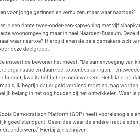
en voor jonge gezinnen en verhuizen, maar waar naartoe?
‘
ner in een riante twee-onder-een-kapwoning met vijf slaapka
ijn directe woonomgeving maar in heel Naarden/Bussum. Deze 
aar waar naartoe? Hierbij dienen de beleidsmakers zich te r
 voor deze doelgroep
.
jde irriteert de bewoner het meest. “De samenvoeging van 
ntere organisatie en daarmee kostenbesparingen. Ten tweede:
 budget, kwalitatief betere medewerkers. Het lijkt erop dat 
ogmaals, ik begrijp dat er geld verdiend moet en mag worden
ijk belang in het oog houden bij het ontwikkelen. Waar is
an Goois Democratisch Platform (GDP) heeft vooralsnog als 
elijk goed standpunt. Geen idee waar de andere fractieleden 
dit onderwerp.” Hierbij zijn schrijven: