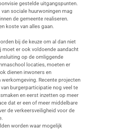
oonvisie gestelde uitgangspunten.
oop van sociale huurwoningen mag
innen de gemeente realiseren.
en koste van alles gaan.
orden bij de keuze om al dan niet
bij moet er ook voldoende aandacht
ansluiting op de omliggende
Emmaschool locaties, moeten er
Ook dienen inwoners en
en werkomgeving. Recente projecten
van burgerparticipatie nog veel te
atsmaken en eerst inzetten op meer
ace dat er een of meer middelbare
ver de verkeersveiligheid voor de
e.
elden worden waar mogelijk