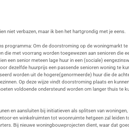
hien niet verbazen, maar ik ben het hartgrondig met je eens.
n ons programma: Om de doorstroming op de woningmarkt te 
 die met voorrang worden toegewezen aan senioren die e
dien een senior meteen lage huur in een (sociale) eengezins
oor dezelfde huurprijs een passende senioren woning te ku
nseerd worden uit de hogere(genormeerde) huur die de ach
 gezinnen. Op deze wijze vindt doorstroming plaats en kunne
 moeten voldoende ondersteund worden om langer thuis te 
en en aansluiten bij initiatieven als splitsen van woninge
toor-en winkelruimten tot woonruimte hetgeen zal leiden t
ters. Bij nieuwe woningbouwprojecten dient, waar dat goed