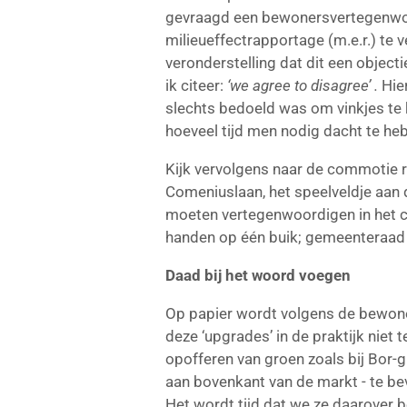
gevraagd een bewonersvertegenwoo
milieueffectrapportage (m.e.r.) te
veronderstelling dat dit een objec
ik citeer:
‘we agree to disagree’ .
Hie
slechts bedoeld was om vinkjes te k
hoeveel tijd men nodig dacht te heb
Kijk vervolgens naar de commotie 
Comeniuslaan, het speelveldje aan 
moeten vertegenwoordigen in het co
handen op één buik; gemeenteraad
Daad bij het woord voegen
Op papier wordt volgens de bewoner
deze ‘upgrades’ in de praktijk niet
opofferen van groen zoals bij Bor-
aan bovenkant van de markt - te bev
Het wordt tijd dat we ze daarover