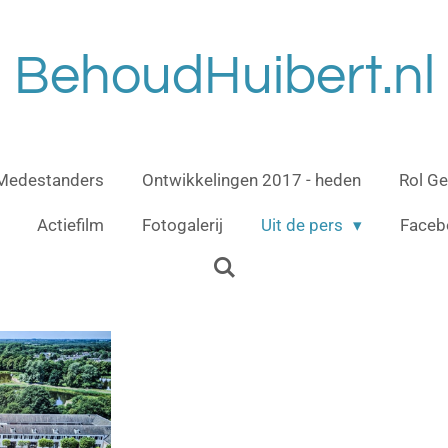
BehoudHuibert.nl
Medestanders
Ontwikkelingen 2017 - heden
Rol G
Actiefilm
Fotogalerij
Uit de pers
Faceb