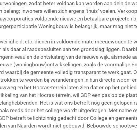
uurwoningen, zodat beter voldaan kan worden aan dein de w
an belang; inwoners willen zich ergens ‘thuis’ voelen. Verk
ouwcorporaties voldoende nieuwe en betaalbare projecten b
urgerparticipatie Woningbouw is belangrijk, maar mag niet t
-)veiligheid, etc. dienen in voldoende mate meegewogen te w
r als daar al raadsbesluiten aan ten grondslag liggen. Daar
ingenniveau en de ontsluiting van de nieuwe wijk, alsmede a
j nieuwe (woningbouw)ontwikkelingen, zoals de voormalige 
d waarbij de gemeente volledig transparant te werk gaat. 
trokken te worden bij veranderingen in hun directe woon- 
wweg en het Hocras-terrein laten zien dat er op het gebied 
wikkeling van het Hocras-terrein, wil GDP een pas op de pla
belanghebbenden. Het is wat ons betreft nog geen gelopen r
 zoals reeds door het college wordt uitgedragen. Met name o
DP betreft te lichtzinnig gedacht door College en gemeent
elden van Naarden wordt niet gebouwd. Bebouwde schootsv