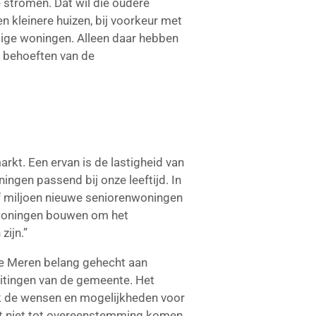
 stromen. Dat wil die oudere
n kleinere huizen, bij voorkeur met
dige woningen. Alleen daar hebben
e behoeften van de
kt. Een ervan is de lastigheid van
ngen passend bij onze leeftijd. In
lf miljoen nieuwe seniorenwoningen
0 woningen bouwen om het
zijn.”
ise Meren belang gehecht aan
e uitingen van de gemeente. Het
iek de wensen en mogelijkheden voor
 het niet tot overeenstemming komen