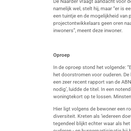
De Naarder vraagt aandacht voor d
namelijk wel, stelt hij, maar “er i
een tuintje en de mogelijkheid van
projectontwikkelaars geen oren na
inwoners”,
meent deze inwoner.
Oproep
In de oproep stond het volgende: “
het doorstromen voor ouderen. De be
een zeer recent rapport van de AB
nodig’, luidde de titel. In een no
woningtekort op te lossen. Minsten
Hier ligt volgens de bewoner een r
diversiteit. Kreten als ‘iedereen do
tegendeel blijkt echter waar als he
ouderen - en burgerparticipatie bi