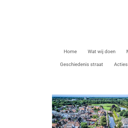
Ga
direct
naar
de
hoofdinhoud
Home
Wat wij doen
Geschiedenis straat
Acties