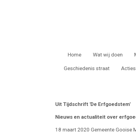
Ga
direct
naar
de
hoofdinhoud
Home
Wat wij doen
Geschiedenis straat
Acties
Uit Tijdschrift 'De Erfgoedstem'
Nieuws en actualiteit over erfgo
18 maart 2020 Gemeente Gooise 