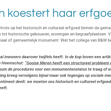
 koestert haar erfgo
trots op het historisch en cultureel erfgoed binnen de geme
 tot historische gebouwen, woningen en begraafplaatsen. 
vinciaal of gemeentelijk monument. Wat het college van B&W
l inwoners daarover twijfels heeft.
In de kop boven een artik
ng Heemschut:
“Gooise Meren heeft een structureel probleem
ussum de procedures voor een monumentenstatus te traag of 
ng kreeg vervolgens bijval maar ook tegengas op sociale media
sentiment deelt: we moeten ons historisch en cultureel erfgoe
eeft.