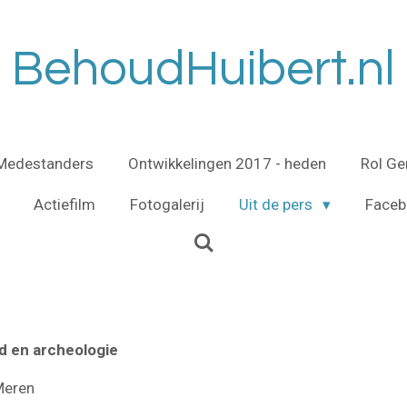
BehoudHuibert.nl
Medestanders
Ontwikkelingen 2017 - heden
Rol G
Actiefilm
Fotogalerij
Uit de pers
Faceb
ed en archeologie
Meren